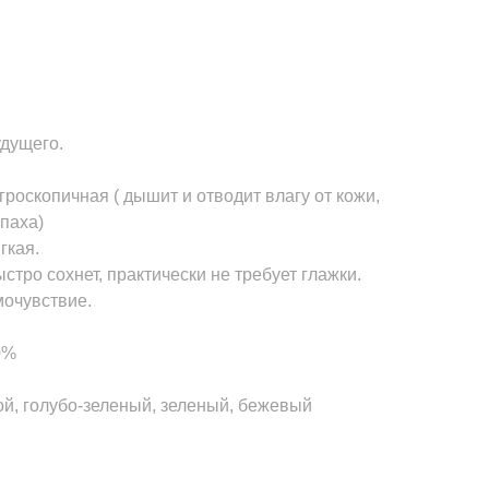
удущего.
гроскопичная ( дышит и отводит влагу от кожи,
апаха)
гкая.
ыстро сохнет, практически не требует глажки.
мочувствие.
0%
бой, голубо-зеленый, зеленый, бежевый