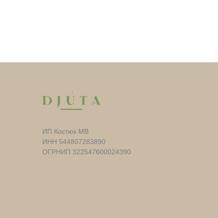
ИП Костюк МВ
ИНН 544807283890
ОГРНИП 322547600024390