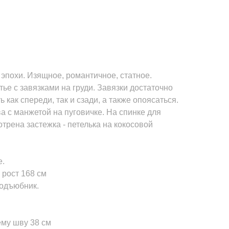
 эпохи. Изящное, романтичное, статное.
е с завязками на груди. Завязки достаточно
как спереди, так и сзади, а также опоясаться.
 с манжетой на пуговичке. На спинке для
рена застежка - петелька на кокосовой
е.
 рост 168 см
подъюбник.
ему шву 38 см