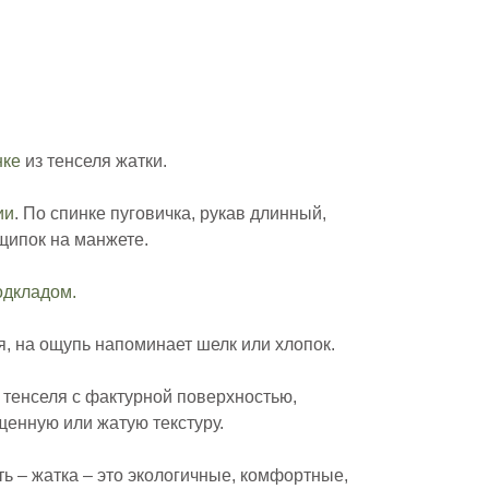
нке
из тенселя жатки.
ии
. По спинке пуговичка, рукав длинный,
щипок на манжете.
одкладом.
ая, на ощупь напоминает шелк или хлопок.
 тенселя с фактурной поверхностью,
енную или жатую текстуру.
ть – жатка – это экологичные, комфортные,