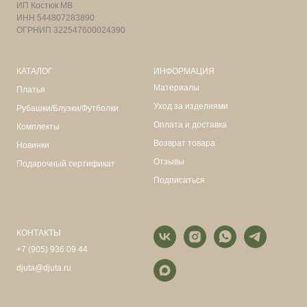
ИП Костюк МВ
ИНН 544807283890
ОГРНИП 322547600024390
КАТАЛОГ
ИНФОРМАЦИЯ
Материалы
Платья
Уход за изделиями
Рубашки/Блузки/Футболки
Оплата и доставка
Комплекты
Возврат товара
Новинки
Отзывы
Подарочный сертификат
Подписаться
КОНТАКТЫ
+7 (905) 936 09 44
djuta@djuta.ru