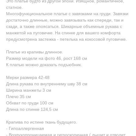
Это платье будто из другой эпохи. Изящное, романтичное,
статное.
Многофункциональное платье с завязками на груди. Завязки
достаточно длинные, можно завязывать как спереди, так и
сзади, а также опоясаться. Шикарные объемные рукава с
манжетой на пуговичке. На спинке для вашего комфорта
предусмотрена застежка - петелька на кокосовой пуговичке.
Платье из крапивы длинное.
Размер модели на фото 46, рост 168 см
К платью можно доказать подъюбник.
Мерки размера 42-48
Длина рукава по внутреннему шву 38 см
Ширина манжеты 3 см
Плечо 35 см
Обхват по груди 100 см
Длина по спинке 124,5 см
Крапива по истине ткань будущего.
- Гипоаллергенная
- Воздухопроницаемая и гигроскопичная ( дышит и отводит