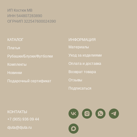
ИП Костюк МВ
ИНН 544807283890
ОГРНИП 322547600024390
КАТАЛОГ
ИНФОРМАЦИЯ
Материалы
Платья
Уход за изделиями
Рубашки/Блузки/Футболки
Оплата и доставка
Комплекты
Возврат товара
Новинки
Отзывы
Подарочный сертификат
Подписаться
КОНТАКТЫ
+7 (905) 936 09 44
djuta@djuta.ru