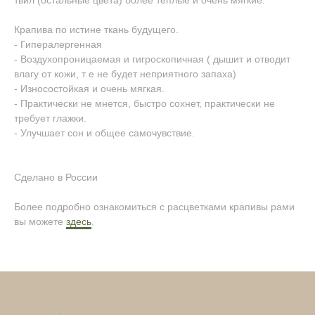
твил (остальные цвета) более теплые и очень мягкие.
Крапива по истине ткань будущего.
- Гипералергенная
- Воздухопроницаемая и гигроскопичная ( дышит и отводит
влагу от кожи, т е не будет неприятного запаха)
- Износостойкая и очень мягкая.
- Практически не мнется, быстро сохнет, практически не
требует глажки.
- Улучшает сон и общее самочувствие.
Сделано в России
Более подробно ознакомиться с расцветками крапивы рами
вы можете
здесь
.